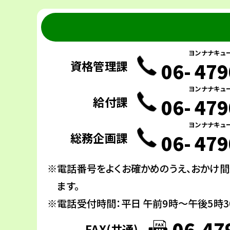
ヨンナナキュ
資格管理課
06-
479
ヨンナナキュ
給付課
06-
479
ヨンナナキュ
総務企画課
06-
479
電話番号をよくお確かめのうえ、おかけ
ます。
電話受付時間：平日 午前9時～午後5時3
06-47
FAX(共通)