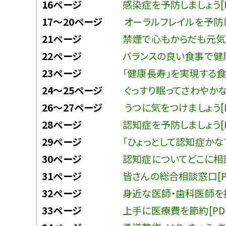
16ページ
感染症を予防しましょう[P
17〜20ページ
オーラルフレイルを予防し
21ページ
禁煙で心もからだも元気に
22ページ
バランスの良い食事で健康
23ページ
「健康長寿」を実現する食
24〜25ページ
ぐっすり眠ってさわやかな
26〜27ページ
うつに気をつけましょう[P
28ページ
認知症を予防しましょう[P
29ページ
「ひょっとして認知症かな？」
30ページ
認知症についてどこに相談
31ページ
皆さんの総合相談窓口[P
32ページ
身近な医師・歯科医師を持
33ページ
上手に医療費を節約[PD