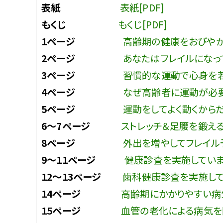
表紙
表紙[PDF]
もくじ
もくじ[PDF]
1ページ
高齢期の健康をおびやかす
2ページ
あなたはフレイルになって
3ページ
習慣的な運動で心身を若く
4ページ
なぜ高齢者に運動が必要な
5ページ
運動をしてよく動くからだに
6〜7ページ
ストレッチ＆足腰を鍛える筋
8ページ
外出を増やしてフレイル予
9〜11ページ
健康診査を実施しています
12〜13ページ
歯科健康診査を実施してい
14ページ
高齢期にかかりやすい病気
15ページ
血管の老化による病気を防